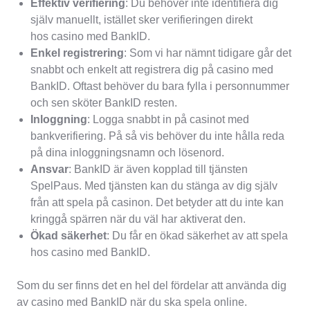
Effektiv verifiering
: Du behöver inte identifiera dig
själv manuellt, istället sker verifieringen direkt
hos casino med BankID.
Enkel registrering
: Som vi har nämnt tidigare går det
snabbt och enkelt att registrera dig på casino med
BankID. Oftast behöver du bara fylla i personnummer
och sen sköter BankID resten.
Inloggning
: Logga snabbt in på casinot med
bankverifiering. På så vis behöver du inte hålla reda
på dina inloggningsnamn och lösenord.
Ansvar
: BankID är även kopplad till tjänsten
SpelPaus. Med tjänsten kan du stänga av dig själv
från att spela på casinon. Det betyder att du inte kan
kringgå spärren när du väl har aktiverat den.
Ökad säkerhet
: Du får en ökad säkerhet av att spela
hos casino med BankID.
Som du ser finns det en hel del fördelar att använda dig
av casino med BankID när du ska spela online.