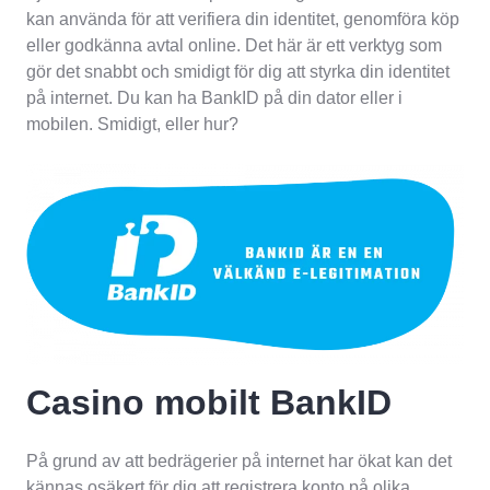
kan använda för att verifiera din identitet, genomföra köp
eller godkänna avtal online. Det här är ett verktyg som
gör det snabbt och smidigt för dig att styrka din identitet
på internet. Du kan ha BankID på din dator eller i
mobilen. Smidigt, eller hur?
Casino mobilt BankID
På grund av att bedrägerier på internet har ökat kan det
kännas osäkert för dig att registrera konto på olika