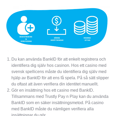
Du kan använda BankID för att enkelt registrera och
identifiera dig själv hos casinon. Hos ett casino med
svensk spellicens måste du identifiera dig själv med
hjälp av BankID för att ens få spela. På så sätt slipper
du oftast att även verifiera din identitet manuellt.
Gör en insättning hos ett casino med BankID.
Tillsammans med Trustly Pay n Play kan du använda
BankID som en säker insättningsmetod. På casino
med BankID måste du nämligen verifiera alla
insättningar du gör.