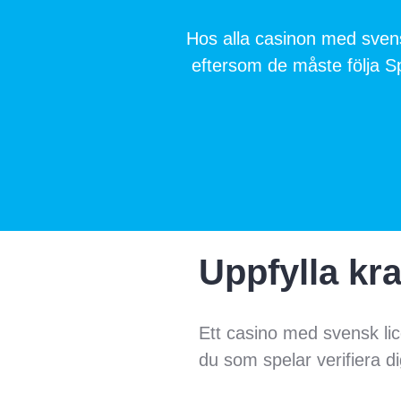
Hos alla casinon med svensk
eftersom de måste följa S
Uppfylla kr
Ett casino med svensk li
du som spelar verifiera 