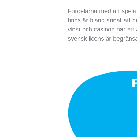
Fördelarna med att spela
finns är bland annat att 
vinst och casinon har ett
svensk licens är begräns