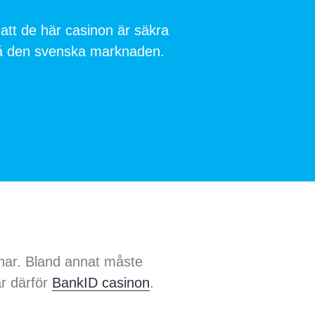
 att de här casinon är säkra
 på den svenska marknaden.
har. Bland annat måste
är därför
BankID casinon
.