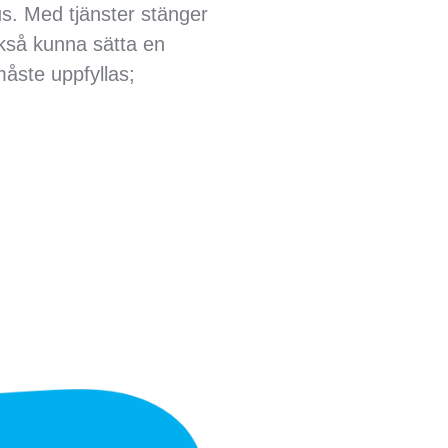
s. Med tjänster stänger
ckså kunna sätta en
måste uppfyllas;