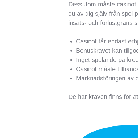
Dessutom måste casinot i
du av dig själv från spel
insats- och förlustgräns s
Casinot får endast er
Bonuskravet kan tillg
Inget spelande på kred
Casinot måste tillhanda
Marknadsföringen av ca
De här kraven finns för at