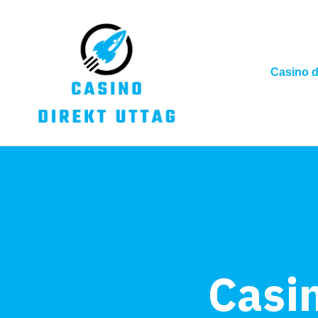
Hoppa
till
innehåll
Casino d
Casino direkt uttag
Casi