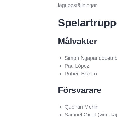
laguppställningar.
Spelartrupp
Målvakter
Simon Ngapandouetn
Pau López
Rubén Blanco
Försvarare
Quentin Merlin
Samuel Gigot (vice-ka