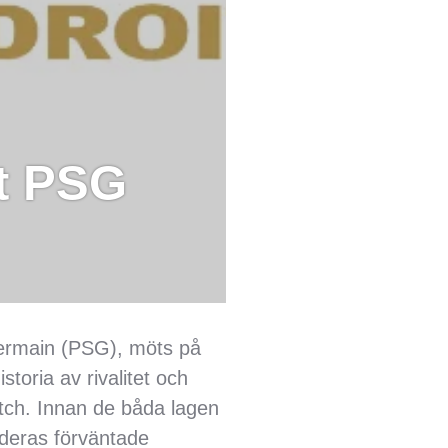
t PSG
Germain (PSG), möts på
storia av rivalitet och
atch. Innan de båda lagen
 deras förväntade