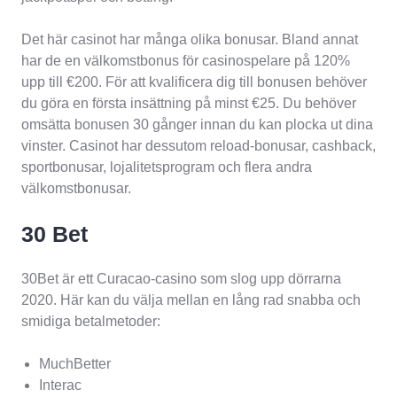
Det här casinot har många olika bonusar. Bland annat
har de en välkomstbonus för casinospelare på 120%
upp till €200. För att kvalificera dig till bonusen behöver
du göra en första insättning på minst €25. Du behöver
omsätta bonusen 30 gånger innan du kan plocka ut dina
vinster. Casinot har dessutom reload-bonusar, cashback,
sportbonusar, lojalitetsprogram och flera andra
välkomstbonusar.
30 Bet
30Bet är ett Curacao-casino som slog upp dörrarna
2020. Här kan du välja mellan en lång rad snabba och
smidiga betalmetoder:
MuchBetter
Interac