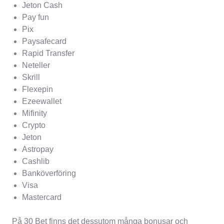
Jeton Cash
Pay fun
Pix
Paysafecard
Rapid Transfer
Neteller
Skrill
Flexepin
Ezeewallet
Mifinity
Crypto
Jeton
Astropay
Cashlib
Banköverföring
Visa
Mastercard
På 30 Bet finns det dessutom många bonusar och