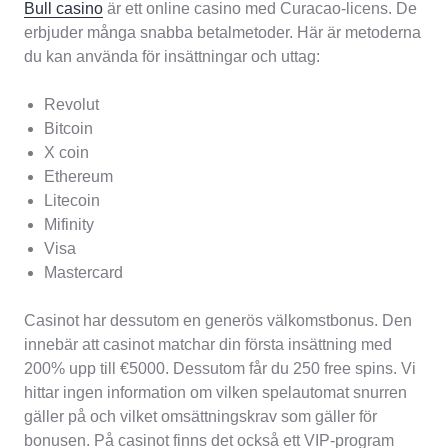
Bull casino
är ett online casino med Curacao-licens. De
erbjuder många snabba betalmetoder. Här är metoderna
du kan använda för insättningar och uttag:
Revolut
Bitcoin
X coin
Ethereum
Litecoin
Mifinity
Visa
Mastercard
Casinot har dessutom en generös välkomstbonus. Den
innebär att casinot matchar din första insättning med
200% upp till €5000. Dessutom får du 250 free spins. Vi
hittar ingen information om vilken spelautomat snurren
gäller på och vilket omsättningskrav som gäller för
bonusen. På casinot finns det också ett VIP-program