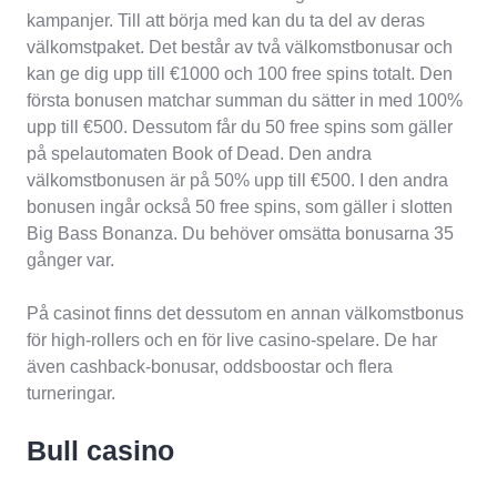
kampanjer. Till att börja med kan du ta del av deras
välkomstpaket. Det består av två välkomstbonusar och
kan ge dig upp till €1000 och 100 free spins totalt. Den
första bonusen matchar summan du sätter in med 100%
upp till €500. Dessutom får du 50 free spins som gäller
på spelautomaten Book of Dead. Den andra
välkomstbonusen är på 50% upp till €500. I den andra
bonusen ingår också 50 free spins, som gäller i slotten
Big Bass Bonanza. Du behöver omsätta bonusarna 35
gånger var.
På casinot finns det dessutom en annan välkomstbonus
för high-rollers och en för live casino-spelare. De har
även cashback-bonusar, oddsboostar och flera
turneringar.
Bull casino