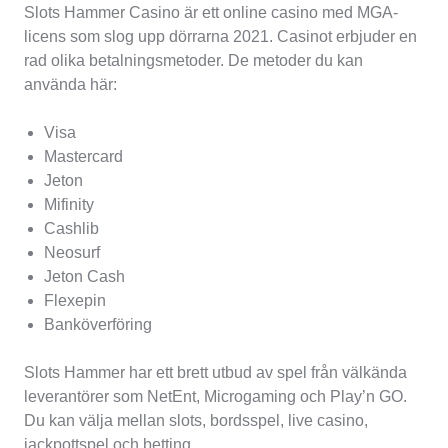
Slots Hammer Casino är ett online casino med MGA-
licens som slog upp dörrarna 2021. Casinot erbjuder en
rad olika betalningsmetoder. De metoder du kan
använda här:
Visa
Mastercard
Jeton
Mifinity
Cashlib
Neosurf
Jeton Cash
Flexepin
Banköverföring
Slots Hammer har ett brett utbud av spel från välkända
leverantörer som NetEnt, Microgaming och Play’n GO.
Du kan välja mellan slots, bordsspel, live casino,
jackpottspel och betting.