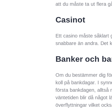
att du måste ta ut flera gå
Casinot
Ett casino måste såklart
snabbare än andra. Det ka
Banker och b
Om du bestämmer dig för a
koll på bankdagar. I synn
första bankdagen, alltså
väntetiden blir då något 
överflyttningar vilket ock