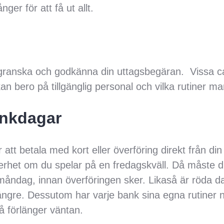
nger för att få ut allt.
 granska och godkänna din uttagsbegäran. Vissa ca
n bero på tillgänglig personal och vilka rutiner ma
ankdagar
tt betala med kort eller överföring direkt från din
erhet om du spelar på en fredagskväll. Då måste du
 måndag, innan överföringen sker. Likaså är röda d
längre. Dessutom har varje bank sina egna rutiner n
så förlänger väntan.