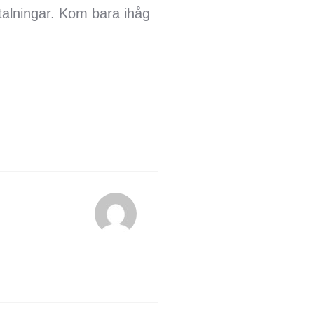
etalningar. Kom bara ihåg