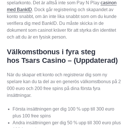
spelarkonto. Det är alltså inte som Pay N Play
casinon
med BankID
. Dock går registrering och skapandet av
konto snabbt, om än inte lika snabbt som om du kunde
verifiera dig med BankID. Du måste skicka in de
dokument som casinot kräver för att styrka din identitet
och att du är en fysisk person.
Välkomstbonus i fyra steg
hos
Tsars Casino
– (Uppdaterad)
När du skapar ett konto och registrerar dig som ny
spelare kan du ta del av en generös välkomstbonus på 2
000 euro och 200 free spins på dina första fyra
insättningar.
Första insättningen ger dig 100 % upp till 300 euro
plus 100 free spins
Andra insättningen ger dig 50 % upp till 300 euro plus