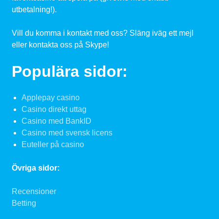
utbetalning!).
Vill du komma i kontakt med oss? Släng iväg ett mejl
eller kontakta oss på Skype!
Populära sidor:
Applepay casino
Casino direkt uttag
Casino med BankID
Casino med svensk licens
Euteller på casino
Övriga sidor:
Recensioner
Betting