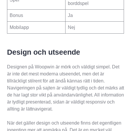
borddspel
Bonus
Ja
Mobilapp
Nej
Design och utseende
Designen på Woopwin är mörk och väldigt simpel. Det
är inte det mest moderna utseendet, men det är
tillräckligt stilrent för att ändå kännas rätt i tiden.
Navigeringen på sajten är väldigt tydlig och det märks att
de har lagt stor vikt på användarvänlighet. All information
är tydligt presenterad, sidan är väldigt responsiv och
allting är lättnavigerat.
När det gäller design och utseende finns det egentligen
ingenting mer att anmärka på. Det är en mycket väl