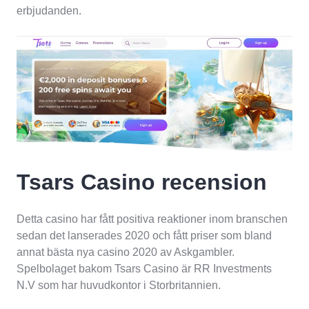
erbjudanden.
Tsars Casino
recension
Detta casino har fått positiva reaktioner inom branschen
sedan det lanserades 2020 och fått priser som bland
annat bästa nya casino 2020 av Askgambler.
Spelbolaget bakom Tsars Casino är RR Investments
N.V som har huvudkontor i Storbritannien.