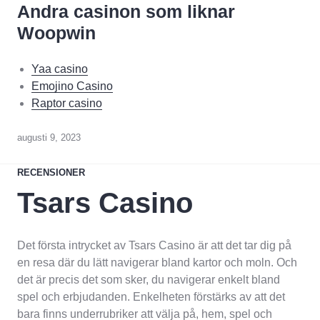
Andra casinon som liknar
Woopwin
Yaa casino
Emojino Casino
Raptor casino
augusti 9, 2023
RECENSIONER
Tsars Casino
Det första intrycket av Tsars Casino är att det tar dig på
en resa där du lätt navigerar bland kartor och moln. Och
det är precis det som sker, du navigerar enkelt bland
spel och erbjudanden.
Enkelheten förstärks av att det
bara finns underrubriker att välja på, hem, spel och