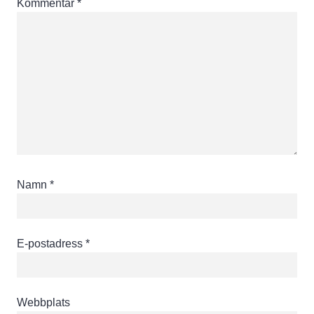
Kommentar
*
Namn
*
E-postadress
*
Webbplats