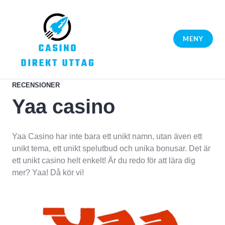
Hoppa
till
innehåll
MENY
Casino direkt uttag
RECENSIONER
Yaa casino
Yaa Casino har inte bara ett unikt namn, utan även ett
unikt tema, ett unikt spelutbud och unika bonusar. Det är
ett unikt casino helt enkelt! Är du redo för att lära dig
mer? Yaa! Då kör vi!