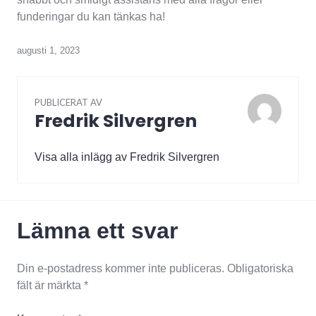
funderingar du kan tänkas ha!
augusti 1, 2023
PUBLICERAT AV
Fredrik Silvergren
Visa alla inlägg av Fredrik Silvergren
Lämna ett svar
Din e-postadress kommer inte publiceras.
Obligatoriska
fält är märkta
*