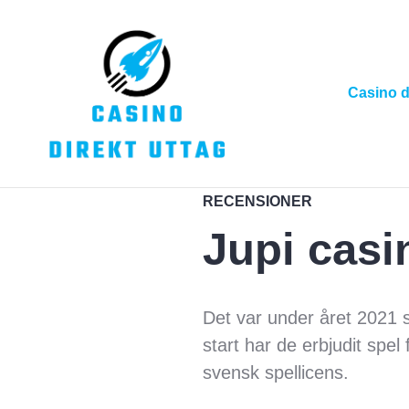
Hoppa
till
innehåll
Casino d
Casino direkt uttag
RECENSIONER
Jupi casi
Det var under året 2021 s
start har de erbjudit spel
svensk spellicens.