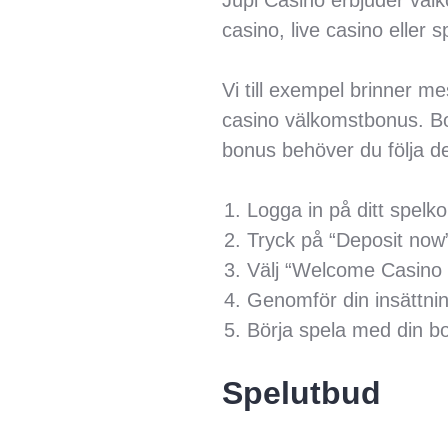
Jupi Casino erbjuder välk
casino, live casino eller 
Vi till exempel brinner mes
casino välkomstbonus. Bo
bonus behöver du följa d
Logga in på ditt spelk
Tryck på “Deposit no
Välj “Welcome Casino 
Genomför din insättni
Börja spela med din b
Spelutbud