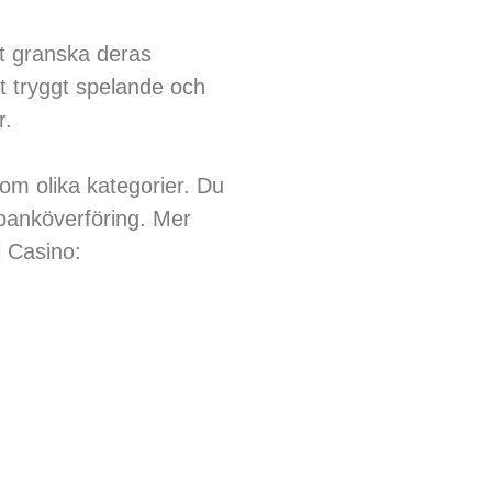
tt granska deras
tt tryggt spelande och
r.
om olika kategorier. Du
 banköverföring. Mer
i Casino: