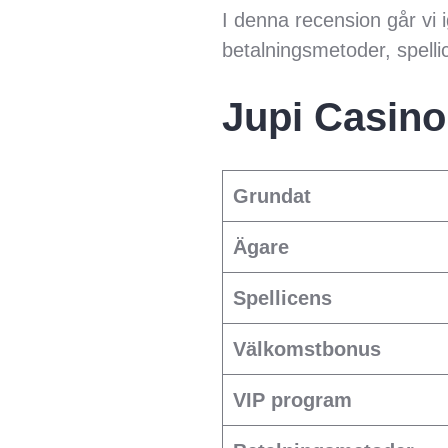
I denna recension går vi 
betalningsmetoder, spelli
Jupi Casin
Grundat
Ägare
Spellicens
Välkomstbonus
VIP program