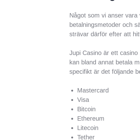
Något som vi anser vara vä
betalningsmetoder och sät
strävar därför efter att h
Jupi Casino är ett casin
kan bland annat betala me
specifikt är det följande
Mastercard
Visa
Bitcoin
Ethereum
Litecoin
Tether