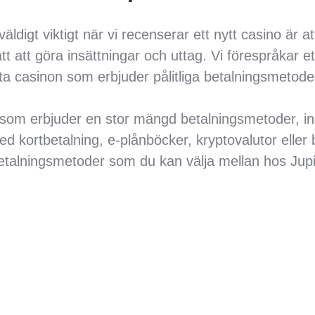
ldigt viktigt när vi recenserar ett nytt casino är a
t att göra insättningar och uttag. Vi förespråkar e
itta casinon som erbjuder pålitliga betalningsmetode
o som erbjuder en stor mängd betalningsmetoder, in
d kortbetalning, e-plånböcker, kryptovalutor eller
 betalningsmetoder som du kan välja mellan hos Jup