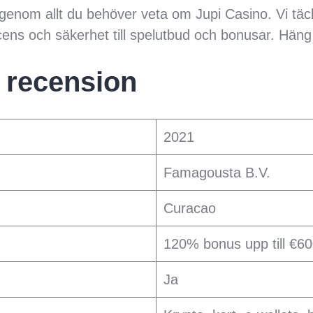
igenom allt du behöver veta om Jupi Casino. Vi täck
cens och säkerhet till spelutbud och bonusar. Hän
o recension
2021
Famagousta B.V.
Curacao
120% bonus upp till €6
Ja