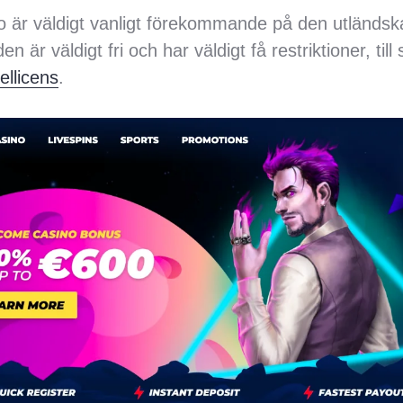
o är väldigt vanligt förekommande på den utländs
n är väldigt fri och har väldigt få restriktioner, till
llicens
.