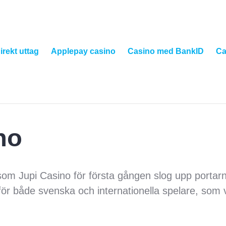
irekt uttag
Applepay casino
Casino med BankID
Ca
no
om Jupi Casino för första gången slog upp portarna 
 för både svenska och internationella spelare, som v