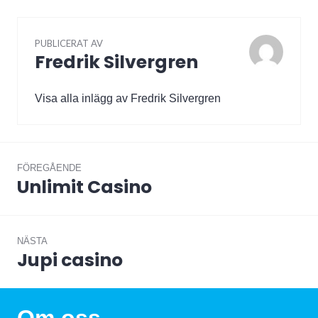
PUBLICERAT AV
Fredrik Silvergren
Visa alla inlägg av Fredrik Silvergren
Inläggsnavigering
FÖREGÅENDE
Unlimit Casino
Föregående
inlägg:
NÄSTA
Jupi casino
Nästa
inlägg:
Om oss