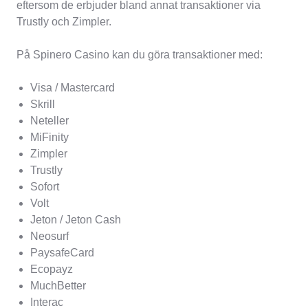
eftersom de erbjuder bland annat transaktioner via
Trustly och Zimpler.
På Spinero Casino kan du göra transaktioner med:
Visa / Mastercard
Skrill
Neteller
MiFinity
Zimpler
Trustly
Sofort
Volt
Jeton / Jeton Cash
Neosurf
PaysafeCard
Ecopayz
MuchBetter
Interac