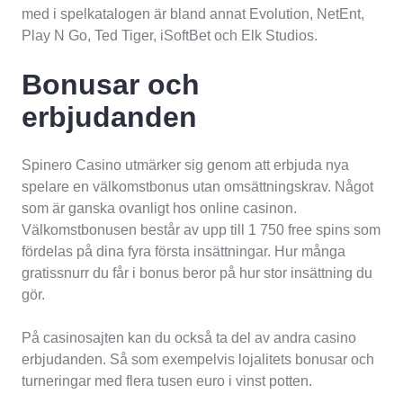
med i spelkatalogen är bland annat Evolution, NetEnt,
Play N Go, Ted Tiger, iSoftBet och Elk Studios.
Bonusar och
erbjudanden
Spinero Casino utmärker sig genom att erbjuda nya
spelare en välkomstbonus utan omsättningskrav. Något
som är ganska ovanligt hos online casinon.
Välkomstbonusen består av upp till 1 750 free spins som
fördelas på dina fyra första insättningar. Hur många
gratissnurr du får i bonus beror på hur stor insättning du
gör.
På casinosajten kan du också ta del av andra casino
erbjudanden. Så som exempelvis lojalitets bonusar och
turneringar med flera tusen euro i vinst potten.