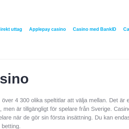
irekt uttag
Applepay casino
Casino med BankID
Ca
sino
ver 4 300 olika speltitlar att välja mellan. Det är 
 men är tillgängligt för spelare från Sverige. Casin
elare när de gör sin första insättning. Du kan enda
 betting.