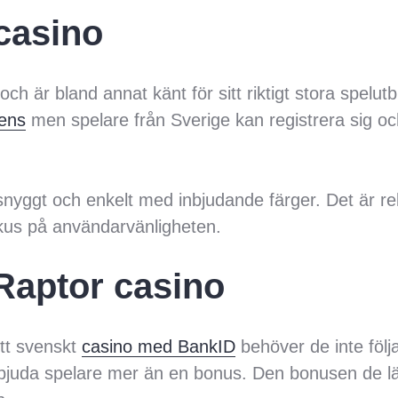
casino
h är bland annat känt för sitt riktigt stora spelutb
cens
men spelare från Sverige kan registrera sig oc
nyggt och enkelt med inbjudande färger. Det är relat
okus på användarvänligheten.
Raptor casino
ett svenskt
casino med BankID
behöver de inte följ
rbjuda spelare mer än en bonus. Den bonusen de l