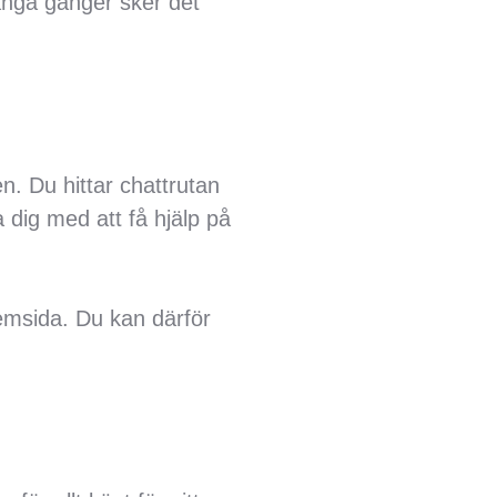
många gånger sker det
n. Du hittar chattrutan
a dig med att få hjälp på
emsida. Du kan därför