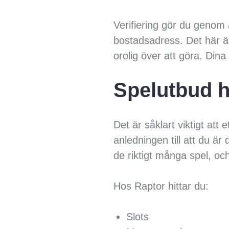
Verifiering gör du genom a
bostadsadress. Det här ä
orolig över att göra. Din
Spelutbud h
Det är såklart viktigt att
anledningen till att du ä
de riktigt många spel, och
Hos Raptor hittar du:
Slots