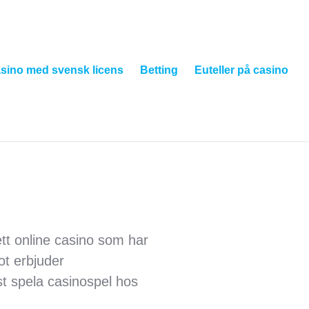
sino med svensk licens
Betting
Euteller på casino
ett online casino som har
ot erbjuder
st spela casinospel hos