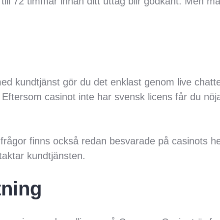
till 72 timmar innan ditt uttag blir godkänt. Men 
ed kundtjänst gör du det enklast genom live chatte
 Eftersom casinot inte har svensk licens får du nöj
frågor finns också redan besvarade på casinots h
ntaktar kundtjänsten.
ning