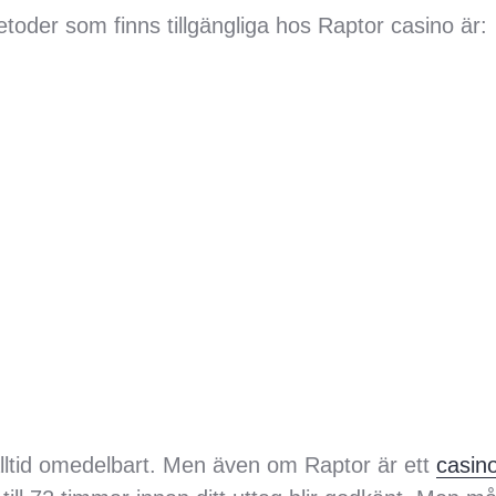
oder som finns tillgängliga hos Raptor casino är:
 alltid omedelbart. Men även om Raptor är ett
casino