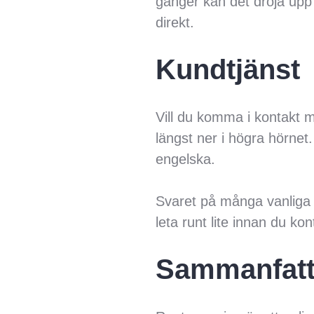
gånger kan det dröja upp 
direkt.
Kundtjänst
Vill du komma i kontakt m
längst ner i högra hörnet.
engelska.
Svaret på många vanliga 
leta runt lite innan du ko
Sammanfatt