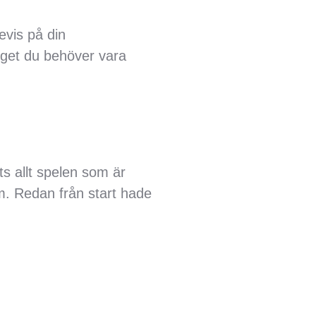
evis på din
nget du behöver vara
ots allt spelen som är
em. Redan från start hade