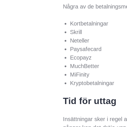
Några av de betalningsmet
Kortbetalningar
Skrill
Neteller
Paysafecard
Ecopayz
MuchBetter
MiFinity
Kryptobetalningar
Tid för uttag
Insättningar sker i regel